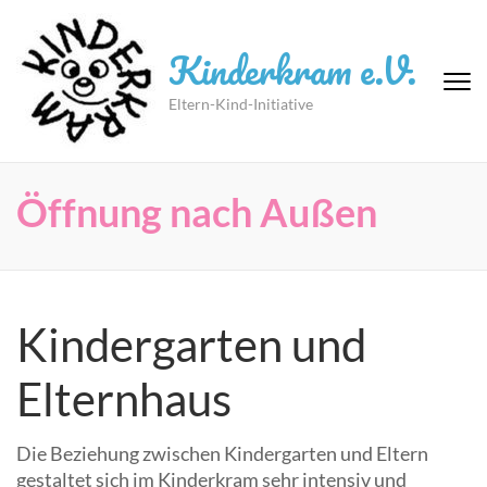
Zum
Inhalt
Kinderkram e.V.
springen
(Eingabetaste
Eltern-Kind-Initiative
drücken)
Öffnung nach Außen
Kindergarten und
Elternhaus
Die Beziehung zwischen Kindergarten und Eltern
gestaltet sich im Kinderkram sehr intensiv und